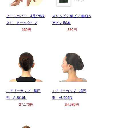
ヒールカバー 4足分8枚
スリムピン 細ピン 極細ヘ
入り ヒールタイプ
アピン 50本
660円
880円
エアリーカップ 楕円
エアリーカップ 楕円
形 AU010N
形 AU006N
27,170円
34,980円