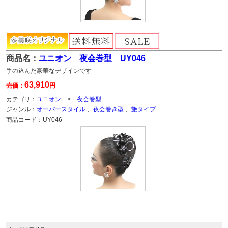
商品名：
ユニオン 夜会巻型 UY046
手の込んだ豪華なデザインです
63,910
売価：
円
カテゴリ：
ユニオン
>
夜会巻型
ジャンル：
オーバースタイル
、
夜会巻き型
、
艶タイプ
商品コード：
UY046