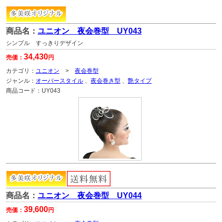
商品名：
ユニオン 夜会巻型 UY043
シンプル すっきりデザイン
34,430
売価：
円
カテゴリ：
ユニオン
>
夜会巻型
ジャンル：
オーバースタイル
、
夜会巻き型
、
艶タイプ
商品コード：
UY043
商品名：
ユニオン 夜会巻型 UY044
39,600
売価：
円