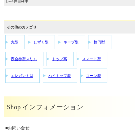
1～4件目/4件
その他のカテゴリ
丸型
しずく型
ネープ型
楕円型
夜会巻型スリム
トップ高
スマート型
エレガント型
ハイトップ型
コーン型
Shop インフォメーション
■お問い合せ