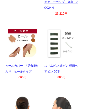
エアリーカップ 丸型 A
Q024N
23,210円
ヒールカバー 4足分8枚
スリムピン 細ピン 極細ヘ
入り ヒールタイプ
アピン 50本
660円
880円