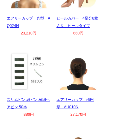
エアリーカップ 丸型 A
ヒールカバー 4足分8枚
Q024N
入り ヒールタイプ
23,210円
660円
スリムピン 細ピン 極細ヘ
エアリーカップ 楕円
アピン 50本
形 AU010N
880円
27,170円