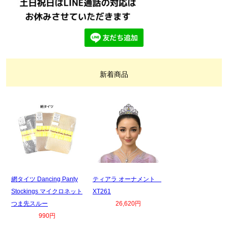
新着商品
網タイツ Dancing Panty
ティアラ オーナメント
Stockings マイクロネット
XT261
つま先スルー
26,620円
990円