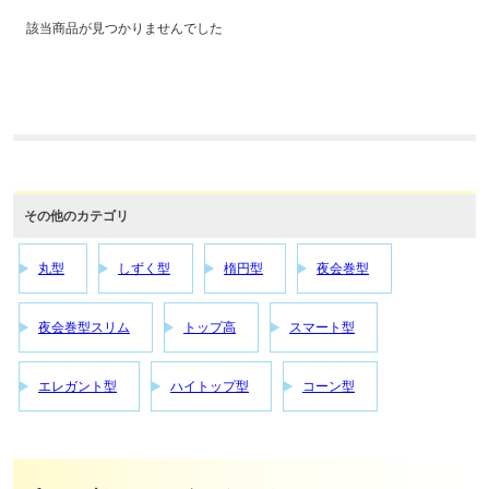
該当商品が見つかりませんでした
その他のカテゴリ
丸型
しずく型
楕円型
夜会巻型
夜会巻型スリム
トップ高
スマート型
エレガント型
ハイトップ型
コーン型