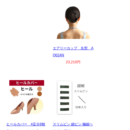
エアリーカップ 丸型 A
Q024N
23,210円
ヒールカバー 4足分8枚
スリムピン 細ピン 極細ヘ