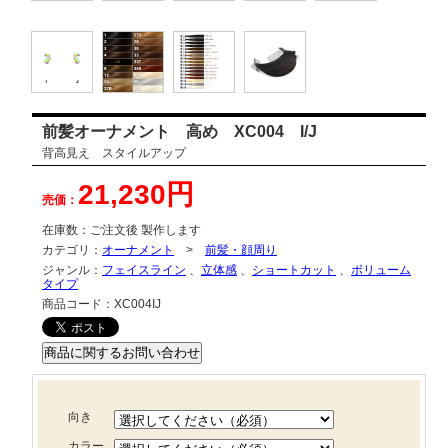
前髪オーナメント 高め XC004 I/J
背高見え スタイルアップ
21,230円
売価：
在庫数：
ご注文後 製作します
カテゴリ：
オーナメント
>
前髪・顔周り
ジャンル：
フェイスライン
、
立体感
、
ショートカット
、
ボリューム
タイプ
商品コード：
XC004IJ
向き
カラー