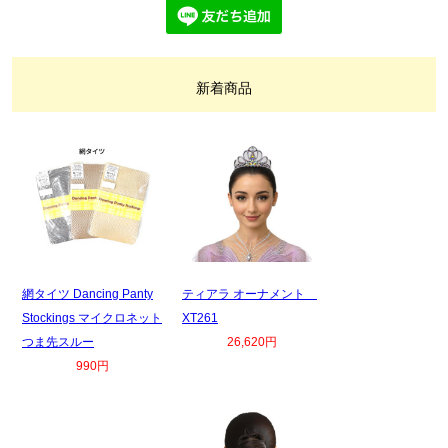
新着商品
網タイツ Dancing Panty
ティアラ オーナメント
Stockings マイクロネット
XT261
つま先スルー
26,620円
990円