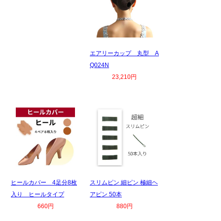
エアリーカップ 丸型 A
Q024N
23,210円
ヒールカバー 4足分8枚
スリムピン 細ピン 極細ヘ
入り ヒールタイプ
アピン 50本
660円
880円