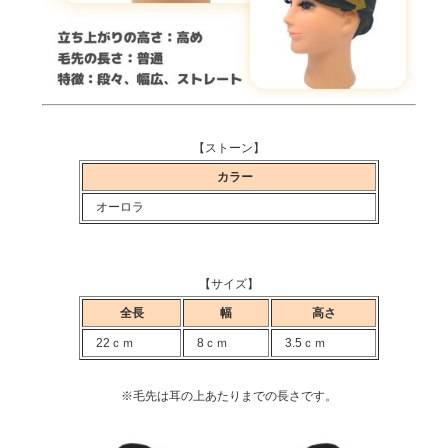
【ストーン】
カラー
オーロラ
【サイズ】
全長
幅
高さ
22ｃｍ
8ｃｍ
3.5ｃｍ
※毛先は耳の上あたりまでの長さです。