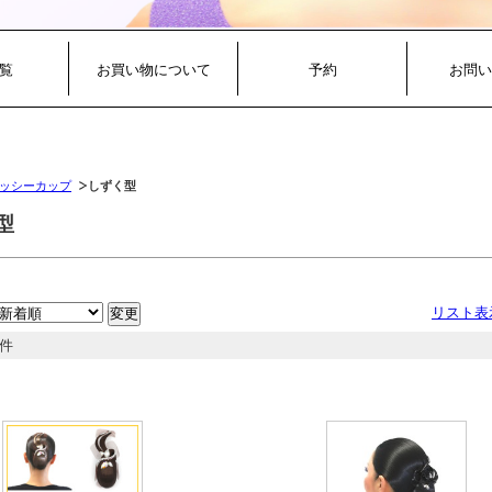
覧
お買い物について
予約
お問い
ッシーカップ
しずく型
型
リスト表
7件