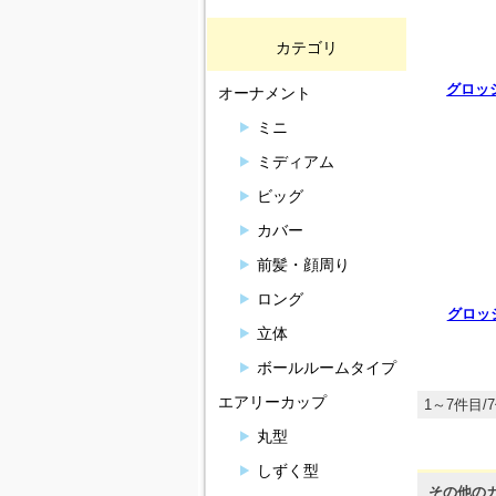
カテゴリ
グロッ
オーナメント
ミニ
ミディアム
ビッグ
カバー
前髪・顔周り
ロング
グロッ
立体
ボールルームタイプ
エアリーカップ
1～7件目/
丸型
しずく型
その他の