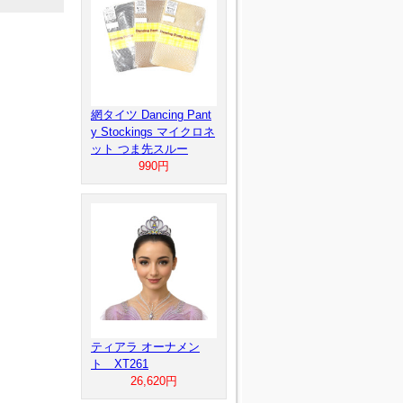
網タイツ Dancing Pant
y Stockings マイクロネ
ット つま先スルー
990円
ティアラ オーナメン
ト XT261
26,620円