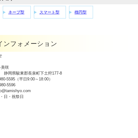
ネープ型
スマート型
楕円型
p インフォメーション
せ
多美咲
943 静岡県駿東郡長泉町下土狩177-8
980-5595（平日9:00～18:00）
80-5596
fo@tamishyo.com
・日・祝祭日