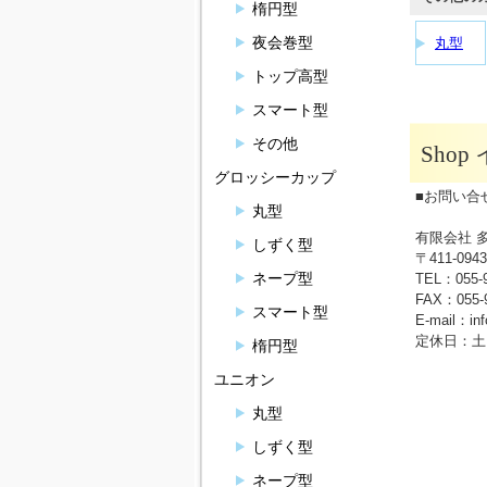
楕円型
夜会巻型
丸型
トップ高型
スマート型
その他
Sho
グロッシーカップ
■お問い合
丸型
有限会社 
しずく型
〒411-0
ネープ型
TEL：055-
FAX：055-9
スマート型
E-mail：in
定休日：土
楕円型
ユニオン
丸型
しずく型
ネープ型