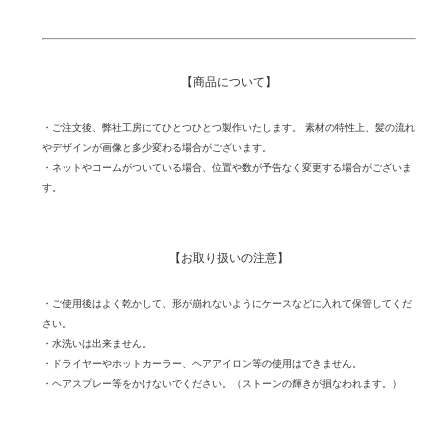
【商品について】
・ご注文後、弊社工房にてひとつひとつ製作いたします。 素材の特性上、髪の流れ
やデザインが画像と多少変わる場合がございます。
・ネットやコームがついている場合、位置や数が予告なく変更する場合がございま
す。
【お取り扱いの注意】
・ご使用後はよく乾かして、形が崩れないようにケースなどに入れて保管してくだ
さい。
・水洗いは出来ません。
・ドライヤーやホットカーラー、ヘアアイロン等の使用はできません。
・ヘアスプレー等をかけないでください。（ストーンの輝きが損なわれます。）