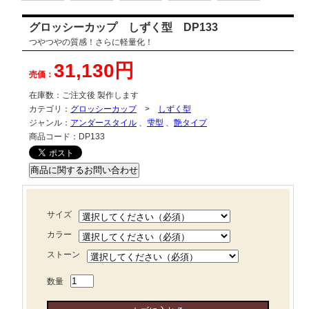
グロッシーカップ しずく型 DP133
つやつやの質感！さらに軽量化！
31,130円
売価：
在庫数：
ご注文後 製作します
カテゴリ：
グロッシーカップ
>
しずく型
ジャンル：
アンダースタイル
、
雫型
、
艶タイプ
商品コード：
DP133
サイズ
カラー
ストーン
数量