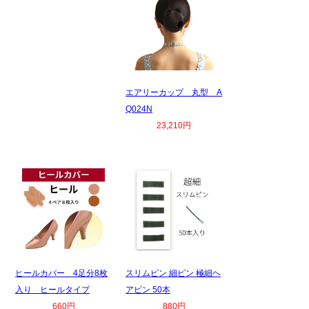
エアリーカップ 丸型 A
Q024N
23,210円
ヒールカバー 4足分8枚
スリムピン 細ピン 極細ヘ
入り ヒールタイプ
アピン 50本
660円
880円