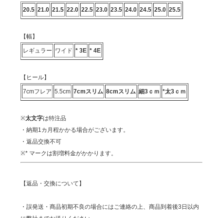
20.5
21.0
21.5
22.0
22.5
23.0
23.5
24.0
24.5
25.0
25.5
【幅】
レギュラー
ワイド
* 3E
* 4E
【ヒール】
7cmフレア
5.5cm
7cmスリム
8cmスリム
細3ｃｍ
*太3ｃｍ
※
太文字
は特注品
・納期1カ月程かかる場合がございます。
・返品交換不可
※* マークは割増料金がかかります。
【返品・交換について】
・誤発送・商品初期不良の場合にはご連絡の上、商品到着後3日以内