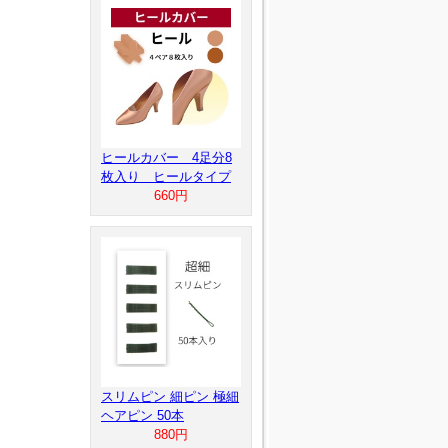
ヒールカバー 4足分8
枚入り ヒールタイプ
660円
スリムピン 細ピン 極細
ヘアピン 50本
880円