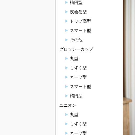
楕円型
夜会巻型
トップ高型
スマート型
その他
グロッシーカップ
丸型
しずく型
ネープ型
スマート型
楕円型
ユニオン
丸型
しずく型
ネープ型