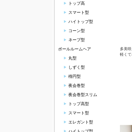
トップ高
スマート型
ハイトップ型
コーン型
ネープ型
多美咲
ボールルームヘア
軽くて
丸型
しずく型
楕円型
夜会巻型
夜会巻型スリム
トップ高型
スマート型
エレガント型
ハイトップ型