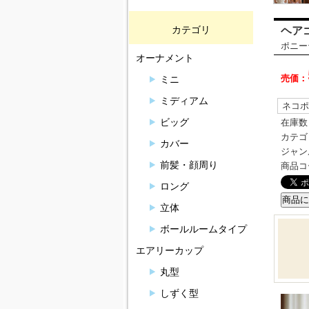
カテゴリ
ヘア
ポニー
オーナメント
売価：
ミニ
ミディアム
ネコポ
ビッグ
在庫数
カテゴ
カバー
ジャン
前髪・顔周り
商品コ
ロング
立体
ボールルームタイプ
エアリーカップ
丸型
しずく型