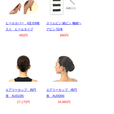
ヒールカバー 4足分8枚
スリムピン 細ピン 極細ヘ
入り ヒールタイプ
アピン 50本
660円
880円
エアリーカップ 楕円
エアリーカップ 楕円
形 AU010N
形 AU006N
27,170円
34,980円