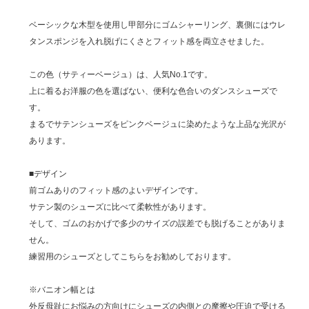
ベーシックな木型を使用し甲部分にゴムシャーリング、裏側にはウレ
タンスポンジを入れ脱げにくさとフィット感を両立させました。
この色（サティーベージュ）は、人気No.1です。
上に着るお洋服の色を選ばない、便利な色合いのダンスシューズで
す。
まるでサテンシューズをピンクベージュに染めたような上品な光沢が
あります。
■デザイン
前ゴムありのフィット感のよいデザインです。
サテン製のシューズに比べて柔軟性があります。
そして、ゴムのおかげで多少のサイズの誤差でも脱げることがありま
せん。
練習用のシューズとしてこちらをお勧めしております。
※バニオン幅とは
外反母趾にお悩みの方向けにシューズの内側との摩擦や圧迫で受ける