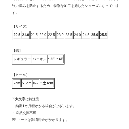
強い痛みを防止するため、特別な加工を施したシューズになっていま
す。
【サイズ】
20.5
21.0
21.5
22.0
22.5
23.0
23.5
24.0
24.5
25.0
25.5
【幅】
レギュラー
バニオン
* 3E
* 4E
【ヒール】
7cm
5.5cm
8㎝
* 太3cm
※
太文字
は特注品
・納期1カ月程かかる場合がございます。
・返品交換不可
※* マークは割増料金がかかります。