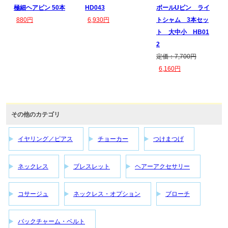
極細ヘアピン 50本
HD043
ボールUピン ライ
880円
6,930円
トシャム 3本セッ
ト 大中小 HB01
2
定価：7,700円
6,160円
その他のカテゴリ
イヤリング／ピアス
チョーカー
つけまつげ
ネックレス
ブレスレット
ヘアーアクセサリー
コサージュ
ネックレス・オプション
ブローチ
バックチャーム・ベルト