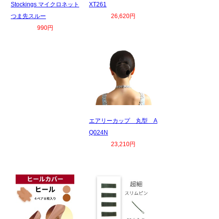
Stockings マイクロネット
XT261
つま先スルー
26,620円
990円
エアリーカップ 丸型 A
Q024N
23,210円