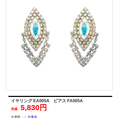
イヤリング EA005A ピアス FA005A
5,830円
売価：
在庫数：
△
在庫表