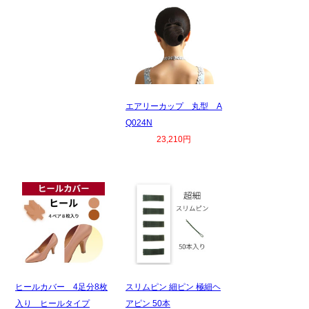
エアリーカップ 丸型 A
Q024N
23,210円
ヒールカバー 4足分8枚
スリムピン 細ピン 極細ヘ
入り ヒールタイプ
アピン 50本