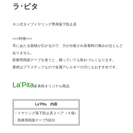
ラ･ピタ
ネジ式タイプイヤリング専用落下防止具
===特徴===
耳にあたる面積が広がるので、力が分散され装着時の痛みがほとんど
ありません。
医療用両面テープを使うと、踊っていても取れづらくなります。
素材はプラスチックなので金属アレルギーの方にもおすすめです。
La'Pita
多美咲オリジナル商品
La'PIta 内容
・イヤリング落下防止具２ペア（４個）
・医療用両面テープ5回分