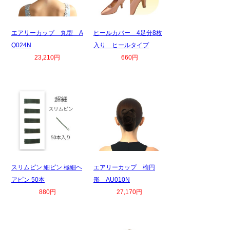
エアリーカップ 丸型 A
ヒールカバー 4足分8枚
Q024N
入り ヒールタイプ
23,210円
660円
スリムピン 細ピン 極細ヘ
エアリーカップ 楕円
アピン 50本
形 AU010N
880円
27,170円