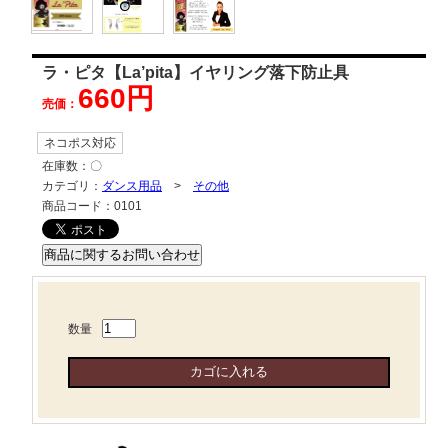
ラ・ピタ【La’pita】イヤリング落下防止具
660円
売価：
ネコポス対応
在庫数：
〇
カテゴリ：
ダンス用品
>
その他
商品コード：
0101
数量