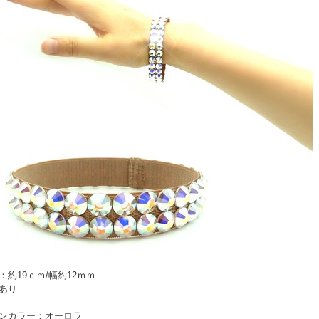
：約19ｃｍ/幅約12ｍｍ
あり
ンカラー：オーロラ