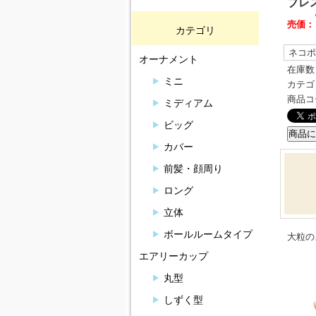
ブレ
売価：
カテゴリ
ネコポ
オーナメント
在庫数
ミニ
カテゴ
商品コ
ミディアム
ビッグ
カバー
前髪・顔周り
ロング
立体
ボールルームタイプ
大粒の
エアリーカップ
丸型
しずく型