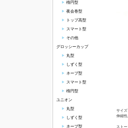
楕円型
夜会巻型
トップ高型
スマート型
その他
グロッシーカップ
丸型
しずく型
ネープ型
スマート型
楕円型
ユニオン
丸型
サイズ
伸縮性
しずく型
ネープ型
ストー