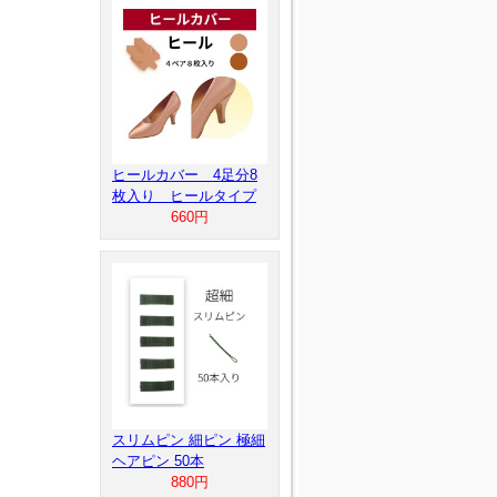
ヒールカバー 4足分8
枚入り ヒールタイプ
660円
スリムピン 細ピン 極細
ヘアピン 50本
880円