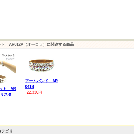
ト AR012A（オーロラ）に関連する商品
アームバンド AR
041B
ット AR
22,330円
クリスタ
カテゴリ