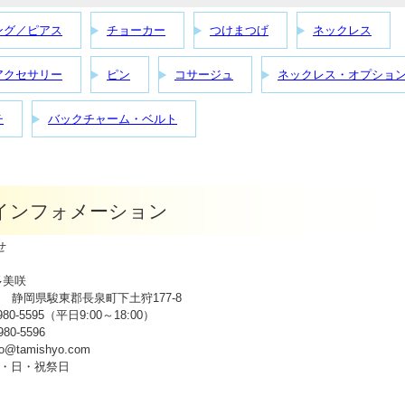
ング／ピアス
チョーカー
つけまつげ
ネックレス
アクセサリー
ピン
コサージュ
ネックレス・オプショ
チ
バックチャーム・ベルト
p インフォメーション
せ
多美咲
943 静岡県駿東郡長泉町下土狩177-8
980-5595（平日9:00～18:00）
80-5596
fo@tamishyo.com
・日・祝祭日