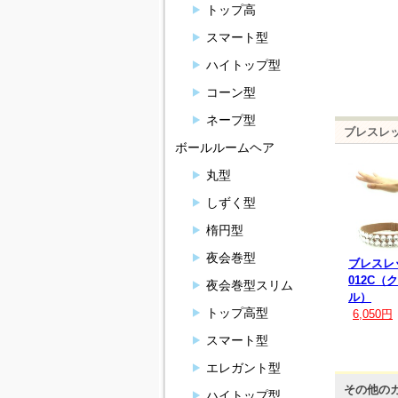
トップ高
スマート型
ハイトップ型
コーン型
ネープ型
ブレスレッ
ボールルームヘア
丸型
しずく型
楕円型
夜会巻型
ブレスレ
012C（
夜会巻型スリム
ル）
トップ高型
6,050円
スマート型
エレガント型
その他の
ハイトップ型