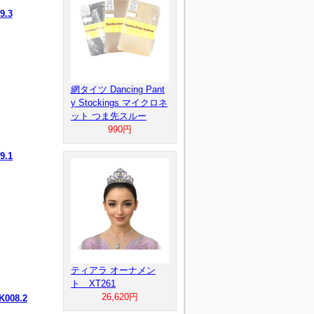
.3
網タイツ Dancing Pant
y Stockings マイクロネ
ット つま先スルー
990円
.1
ティアラ オーナメン
ト XT261
26,620円
008.2