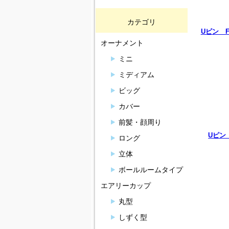
カテゴリ
Uピン F
オーナメント
ミニ
ミディアム
ビッグ
カバー
前髪・顔周り
Uピン 
ロング
立体
ボールルームタイプ
エアリーカップ
丸型
しずく型