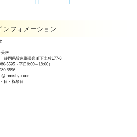
p インフォメーション
せ
多美咲
943 静岡県駿東郡長泉町下土狩177-8
980-5595（平日9:00～18:00）
80-5596
fo@tamishyo.com
・日・祝祭日