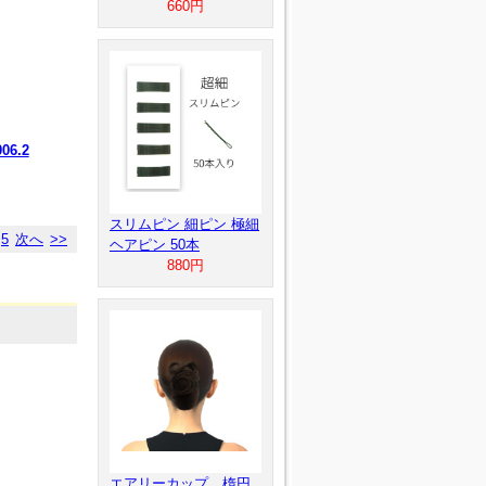
660円
6.2
スリムピン 細ピン 極細
5
次へ
>>
ヘアピン 50本
880円
エアリーカップ 楕円