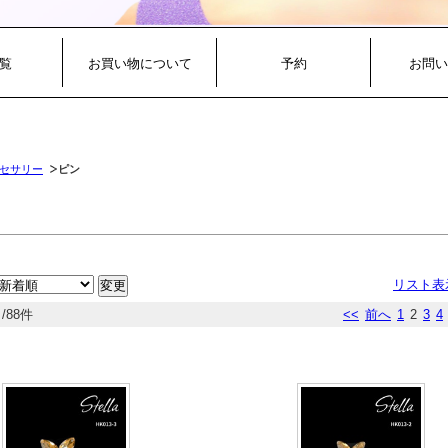
覧
お買い物について
予約
お問い
セサリー
ピン
リスト表
/88件
<<
前へ
1
2
3
4