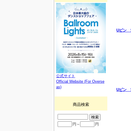
Uピン S
公式サイト
Official Website (For Overse
as)
Uピン S
商品検索
円～
円