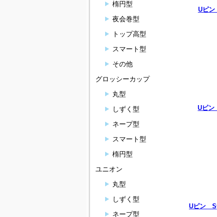
楕円型
Uピン 
夜会巻型
トップ高型
スマート型
その他
グロッシーカップ
丸型
Uピン 
しずく型
ネープ型
スマート型
楕円型
ユニオン
丸型
しずく型
Uピン Sy
ネープ型