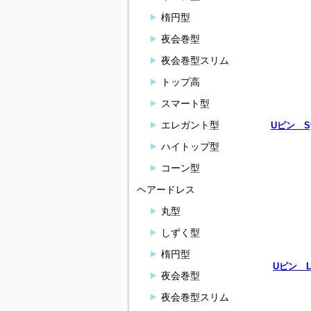
楕円型
夜会巻型
夜会巻型スリム
トップ高
スマート型
エレガント型
Uピン Sy
ハイトップ型
コーン型
ヘアードレス
丸型
しずく型
楕円型
Uピン L
夜会巻型
夜会巻型スリム