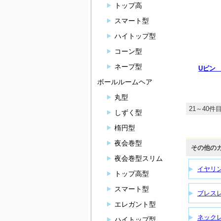
トップ高
スマート型
ハイトップ型
コーン型
ネープ型
Uピン 
ボールルームヘア
丸型
21～40件目
しずく型
楕円型
夜会巻型
その他の
夜会巻型スリム
イヤリ
トップ高型
スマート型
ブレス
エレガント型
ネック
ハイトップ型