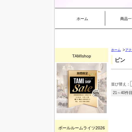
ホーム
商品一
ホーム
アク
TAMIshop
ピン
並び替え：
21～40件目
ボールルームライツ2026