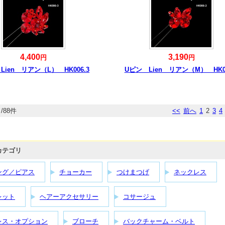
4,400
3,190
円
円
Lien リアン（L） HK006.3
Uピン Lien リアン（M） HK00
/88件
<<
前へ
1
2
3
4
カテゴリ
ング／ピアス
チョーカー
つけまつげ
ネックレス
レット
ヘアーアクセサリー
コサージュ
レス・オプション
ブローチ
バックチャーム・ベルト