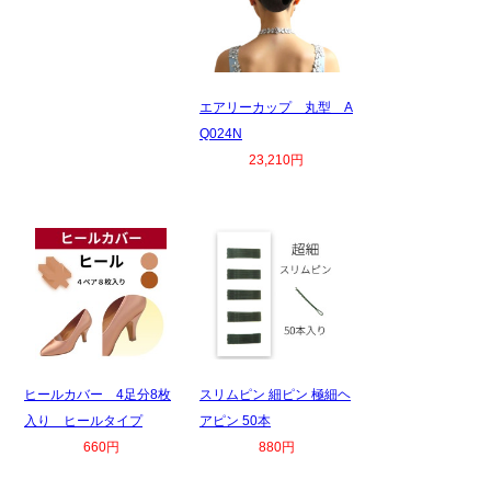
エアリーカップ 丸型 A
Q024N
23,210円
ヒールカバー 4足分8枚
スリムピン 細ピン 極細ヘ
入り ヒールタイプ
アピン 50本
660円
880円