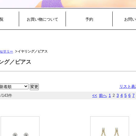
覧
お買い物について
予約
お問い
セサリー
イヤリング／ピアス
ング／ピアス
リスト表
/143件
<<
前へ
1
2
3
4
5
6
7