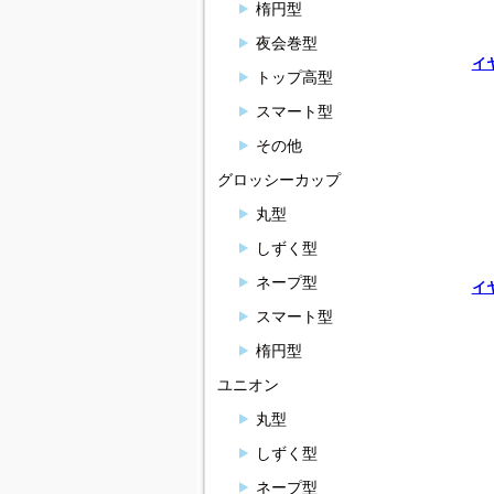
楕円型
夜会巻型
イ
トップ高型
スマート型
その他
グロッシーカップ
丸型
しずく型
ネープ型
イ
スマート型
楕円型
ユニオン
丸型
しずく型
ネープ型