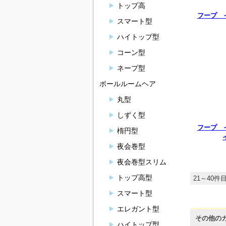
トップ高
フープ 
スマート型
ハイトップ型
コーン型
ネープ型
ボールルームヘア
丸型
しずく型
フープ 
楕円型
夜会巻型
夜会巻型スリム
トップ高型
21～40件目
スマート型
エレガント型
その他の
ハイトップ型