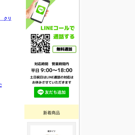
C クリ
C
新着商品