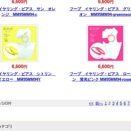
6,600
6,600
円
円
イヤリング・ピアス サン オレ
フープ イヤリング・ピアス グリ
ンジ MM95MM94-c
オン MM95MM94-greenneo
6,600
6,600
円
円
イヤリング・ピアス シトリン
フープ イヤリング・ピアス ロー
イエロー MM95MM94Y
ン 蛍光ピンク MM95MM94-rose
/143件
<<
前へ
1
2
3
4
5
6
7
カテゴリ