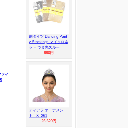
網タイツ Dancing Pant
y Stockings マイクロネ
ット つま先スルー
990円
ファイ
S
ティアラ オーナメン
ト XT261
26,620円