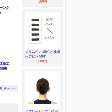
660円
ーンネ
n
スリムピン 細ピン 極細
ヘアピン 50本
880円
ズネオ
neon
8
次へ
>>
エアリーカップ 楕円