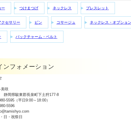
カー
つけまつげ
ネックレス
ブレスレット
アクセサリー
ピン
コサージュ
ネックレス・オプショ
チ
バックチャーム・ベルト
p インフォメーション
せ
多美咲
943 静岡県駿東郡長泉町下土狩177-8
980-5595（平日9:00～18:00）
80-5596
fo@tamishyo.com
・日・祝祭日