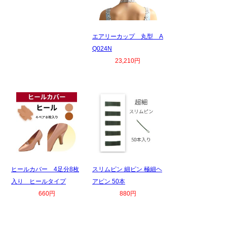
エアリーカップ 丸型 A
Q024N
23,210円
ヒールカバー 4足分8枚
スリムピン 細ピン 極細ヘ
入り ヒールタイプ
アピン 50本
660円
880円