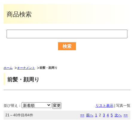
商品検索
ホーム
オーナメント
前髪・顔周り
前髪・顔周り
並び替え：
リスト表示
|
写真一覧
21～40件目/84件
<<
前へ
1
2
3
4
5
次へ
>>