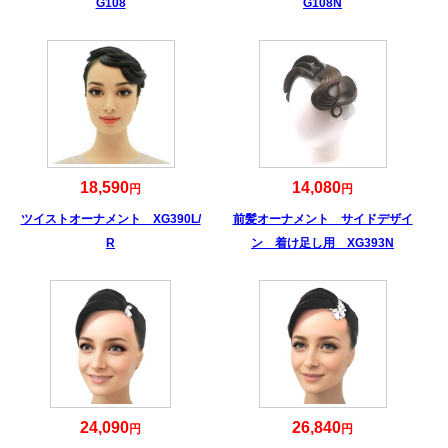
G108
G108N
18,590
14,080
円
円
ツイストオーナメント XG390L/
前髪オーナメント サイドデザイ
R
ン 着け足し用 XG393N
24,090
26,840
円
円