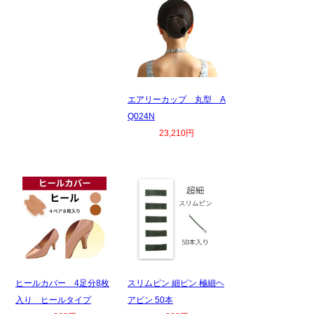
エアリーカップ 丸型 A
Q024N
23,210円
ヒールカバー 4足分8枚
スリムピン 細ピン 極細ヘ
入り ヒールタイプ
アピン 50本