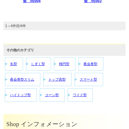
型 VE004
型 VE003
1～4件目/4件
その他のカテゴリ
丸型
しずく型
楕円型
夜会巻型
夜会巻型スリム
トップ高型
スマート型
ハイトップ型
コーン型
ワイド型
Shop インフォメーション