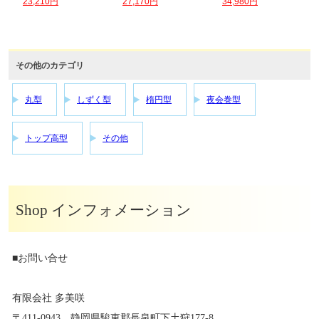
23,210円
27,170円
34,980円
その他のカテゴリ
丸型
しずく型
楕円型
夜会巻型
トップ高型
その他
Shop インフォメーション
■お問い合せ
有限会社 多美咲
〒411-0943 静岡県駿東郡長泉町下土狩177-8