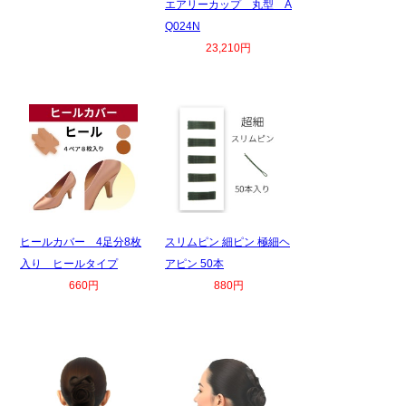
エアリーカップ 丸型 A
Q024N
23,210円
ヒールカバー 4足分8枚
スリムピン 細ピン 極細ヘ
入り ヒールタイプ
アピン 50本
660円
880円