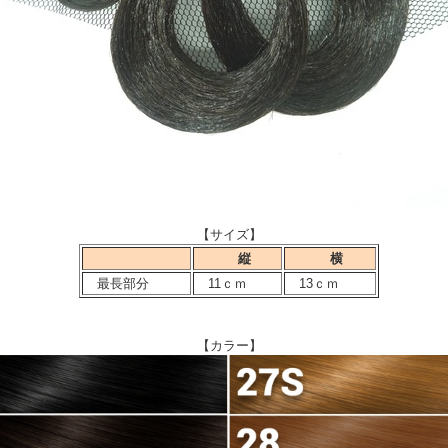
【サイズ】
縦
横
最長部分
11ｃｍ
13ｃｍ
【カラー】