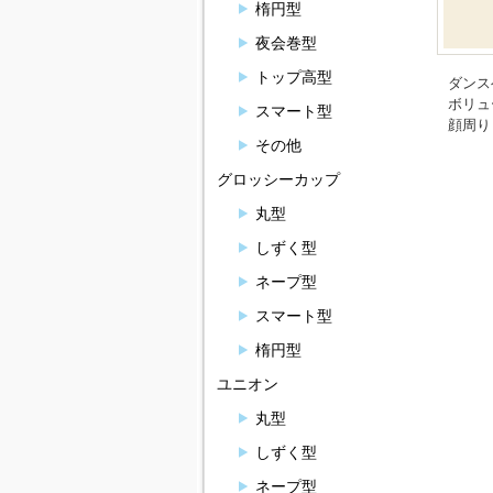
楕円型
夜会巻型
トップ高型
ダンス
ボリュ
スマート型
顔周り
その他
グロッシーカップ
丸型
しずく型
ネープ型
スマート型
楕円型
ユニオン
丸型
しずく型
ネープ型