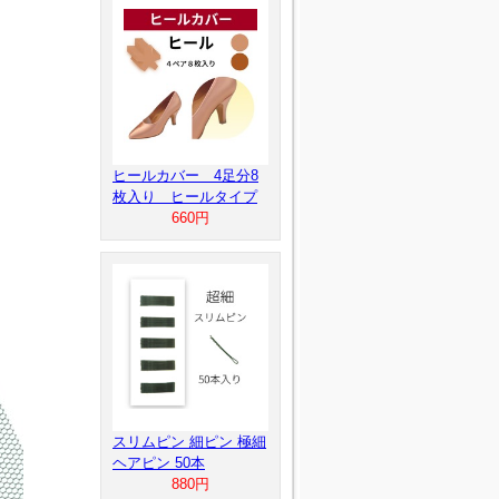
ヒールカバー 4足分8
枚入り ヒールタイプ
660円
スリムピン 細ピン 極細
ヘアピン 50本
880円