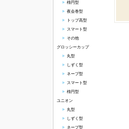
楕円型
夜会巻型
トップ高型
スマート型
その他
グロッシーカップ
丸型
しずく型
ネープ型
スマート型
楕円型
ユニオン
丸型
しずく型
ネープ型