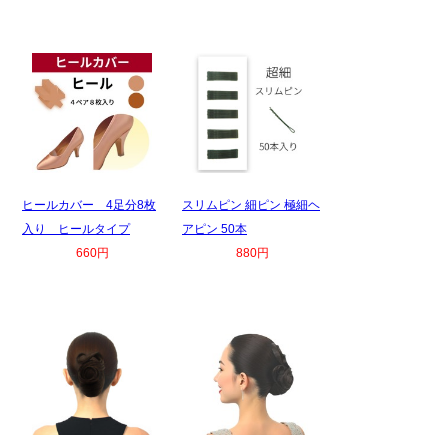
ヒールカバー 4足分8枚
スリムピン 細ピン 極細ヘ
入り ヒールタイプ
アピン 50本
660円
880円