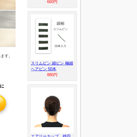
660円
います。
スリムピン 細ピン 極細
ヘアピン 50本
880円
エアリーカップ 楕円