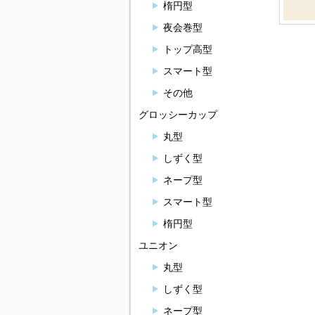
楕円型
夜会巻型
トップ高型
スマート型
その他
グロッシーカップ
丸型
しずく型
ネープ型
スマート型
楕円型
ユニオン
丸型
しずく型
ネープ型