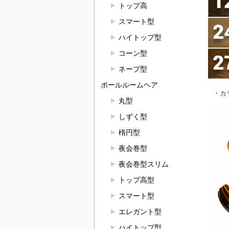
トップ高
スマート型
ハイトップ型
コーン型
ネープ型
ボールルームヘア
・カ
丸型
しずく型
楕円型
夜会巻型
夜会巻型スリム
トップ高型
スマート型
エレガント型
ハイトップ型