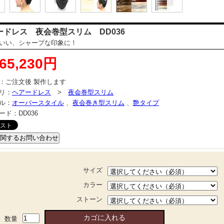
ードレス 夜会巻型スリム DD036
いい、シャープな印象に！
65,230円
：
ご注文後 製作します
リ：
ヘアードレス
>
夜会巻型スリム
ル：
オーバースタイル
、
夜会巻き型スリム
、
艶タイプ
ード：
DD036
サイズ
カラー
ストーン
数量