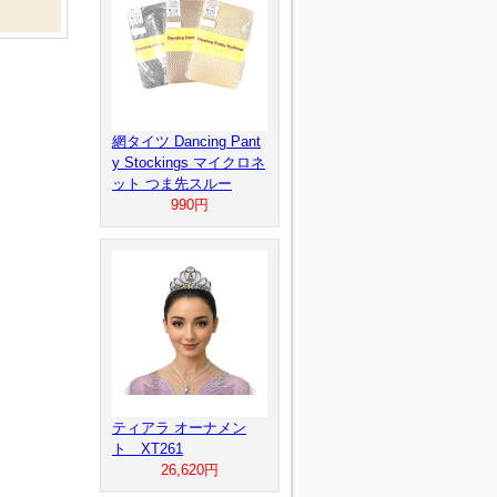
網タイツ Dancing Pant
y Stockings マイクロネ
ット つま先スルー
990円
ティアラ オーナメン
ト XT261
26,620円