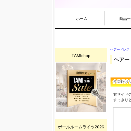
ホーム
商品一
ヘアードレス
TAMIshop
ヘアー
右サイド
すっきり
ボールルームライツ2026