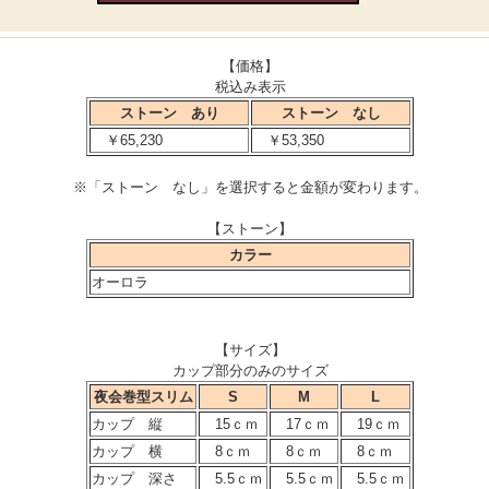
【価格】
税込み表示
ストーン あり
ストーン なし
￥65,230
￥53,350
※「ストーン なし」を選択すると金額が変わります。
【ストーン】
カラー
オーロラ
【サイズ】
カップ部分のみのサイズ
夜会巻型スリム
S
M
L
カップ 縦
15ｃｍ
17ｃｍ
19ｃｍ
カップ 横
8ｃｍ
8ｃｍ
8ｃｍ
カップ 深さ
5.5ｃｍ
5.5ｃｍ
5.5ｃｍ