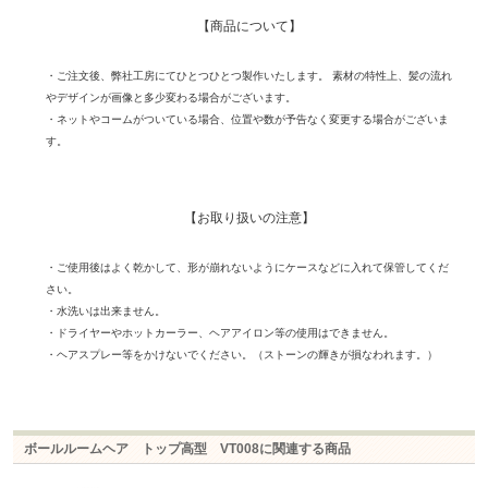
【商品について】
・ご注文後、弊社工房にてひとつひとつ製作いたします。 素材の特性上、髪の流れ
やデザインが画像と多少変わる場合がございます。
・ネットやコームがついている場合、位置や数が予告なく変更する場合がございま
す。
【お取り扱いの注意】
・ご使用後はよく乾かして、形が崩れないようにケースなどに入れて保管してくだ
さい。
・水洗いは出来ません。
・ドライヤーやホットカーラー、ヘアアイロン等の使用はできません。
・ヘアスプレー等をかけないでください。（ストーンの輝きが損なわれます。）
ボールルームヘア トップ高型 VT008に関連する商品