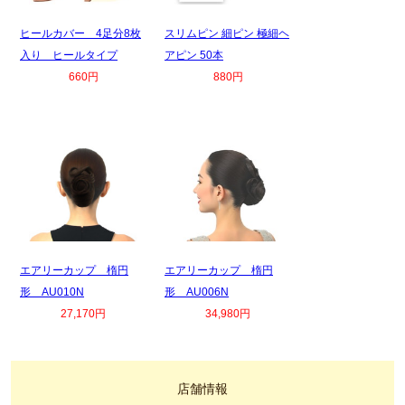
ヒールカバー 4足分8枚
スリムピン 細ピン 極細ヘ
入り ヒールタイプ
アピン 50本
660円
880円
エアリーカップ 楕円
エアリーカップ 楕円
形 AU010N
形 AU006N
27,170円
34,980円
店舗情報