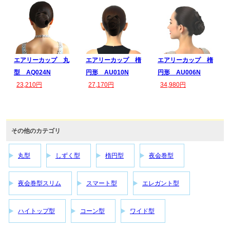
エアリーカップ 丸
エアリーカップ 楕
エアリーカップ 楕
型 AQ024N
円形 AU010N
円形 AU006N
23,210円
27,170円
34,980円
その他のカテゴリ
丸型
しずく型
楕円型
夜会巻型
夜会巻型スリム
スマート型
エレガント型
ハイトップ型
コーン型
ワイド型