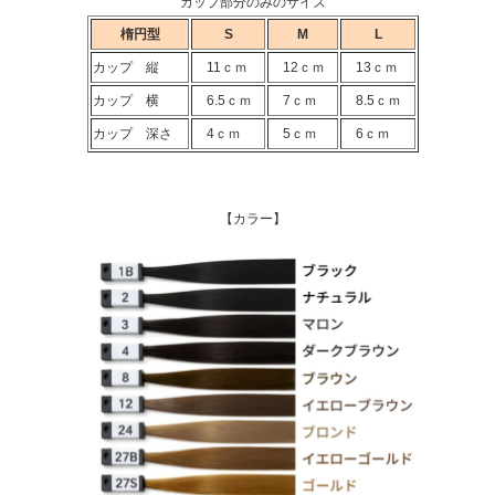
カップ部分のみのサイズ
楕円型
S
M
L
カップ 縦
11ｃｍ
12ｃｍ
13ｃｍ
カップ 横
6.5ｃｍ
7ｃｍ
8.5ｃｍ
カップ 深さ
4ｃｍ
5ｃｍ
6ｃｍ
【カラー】