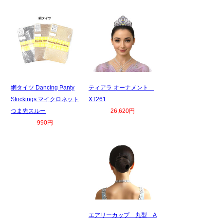
網タイツ Dancing Panty
ティアラ オーナメント
Stockings マイクロネット
XT261
つま先スルー
26,620円
990円
エアリーカップ 丸型 A