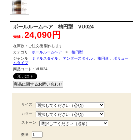
ボールルームヘア 楕円型 VU024
24,090円
売価：
在庫数：
ご注文後 製作します
カテゴリ：
ボールルームヘア
>
楕円型
ジャンル：
ミドルスタイル
、
アンダースタイル
、
楕円形
、
ボリュー
ムタイプ
商品コード：
VU024
サイズ
カラー
ストーン
数量