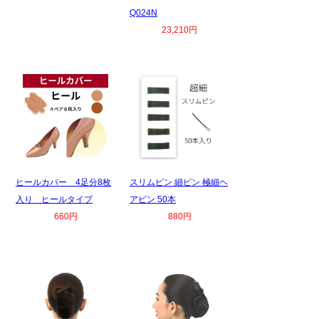
Q024N
23,210円
ヒールカバー 4足分8枚
スリムピン 細ピン 極細ヘ
入り ヒールタイプ
アピン 50本
660円
880円