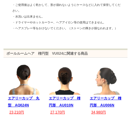
・ご使用後はよく乾かして、形が崩れないようにケースなどに入れて保管してくだ
さい。
・水洗いは出来ません。
・ドライヤーやホットカーラー、ヘアアイロン等の使用はできません。
・ヘアスプレー等をかけないでください。（ストーンの輝きが損なわれます。）
ボールルームヘア 楕円型 VU024に関連する商品
エアリーカップ 丸
エアリーカップ 楕
エアリーカップ 楕
型 AQ024N
円形 AU010N
円形 AU006N
23,210円
27,170円
34,980円