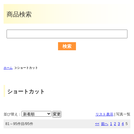
商品検索
ホーム
ショートカット
ショートカット
並び替え：
リスト表示
|
写真一覧
81～95件目/95件
<<
前へ
1
2
3
4
5