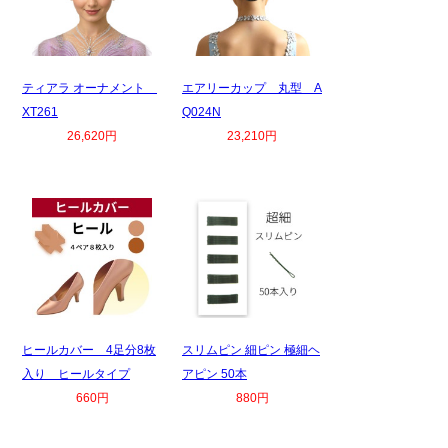
ティアラ オーナメント
エアリーカップ 丸型 A
XT261
Q024N
26,620円
23,210円
ヒールカバー 4足分8枚
スリムピン 細ピン 極細ヘ
入り ヒールタイプ
アピン 50本
660円
880円