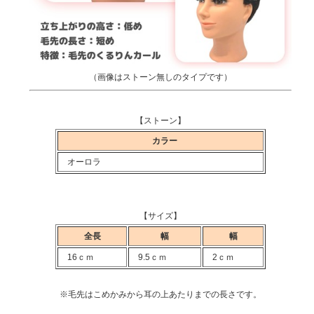
（画像はストーン無しのタイプです）
【ストーン】
カラー
オーロラ
【サイズ】
全長
幅
幅
16ｃｍ
9.5ｃｍ
2ｃｍ
※毛先はこめかみから耳の上あたりまでの長さです。