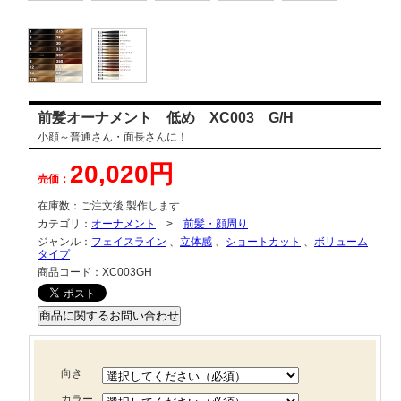
前髪オーナメント 低め XC003 G/H
小顔～普通さん・面長さんに！
20,020円
売価：
在庫数：
ご注文後 製作します
カテゴリ：
オーナメント
>
前髪・顔周り
ジャンル：
フェイスライン
、
立体感
、
ショートカット
、
ボリューム
タイプ
商品コード：
XC003GH
向き
カラー