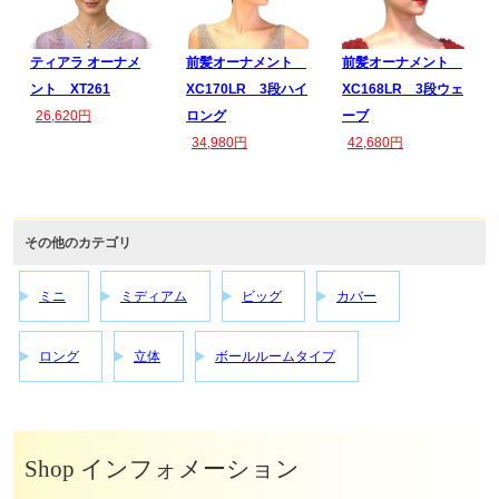
ティアラ オーナメ
前髪オーナメント
前髪オーナメント
ント XT261
XC170LR 3段ハイ
XC168LR 3段ウェ
26,620円
ロング
ーブ
34,980円
42,680円
その他のカテゴリ
ミニ
ミディアム
ビッグ
カバー
ロング
立体
ボールルームタイプ
Shop インフォメーション