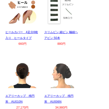
ヒールカバー 4足分8枚
スリムピン 細ピン 極細ヘ
入り ヒールタイプ
アピン 50本
660円
880円
エアリーカップ 楕円
エアリーカップ 楕円
形 AU010N
形 AU006N
27,170円
34,980円