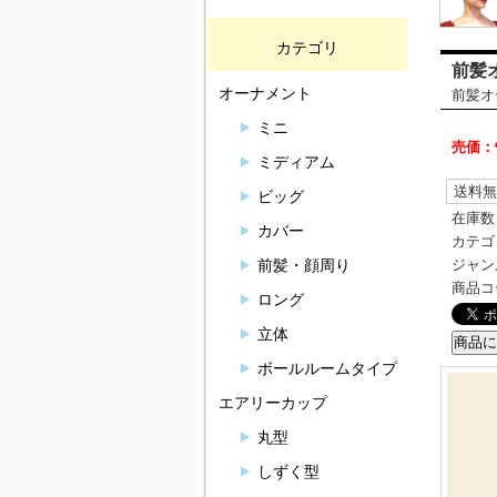
カテゴリ
前髪
オーナメント
前髪オ
ミニ
売価：
ミディアム
送料無
ビッグ
在庫数
カバー
カテゴ
ジャン
前髪・顔周り
商品コ
ロング
立体
ボールルームタイプ
エアリーカップ
丸型
しずく型