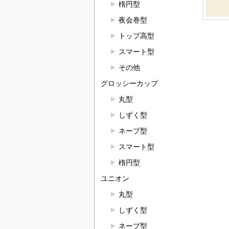
楕円型
夜会巻型
トップ高型
スマート型
その他
グロッシーカップ
丸型
しずく型
ネープ型
スマート型
楕円型
ユニオン
丸型
しずく型
ネープ型