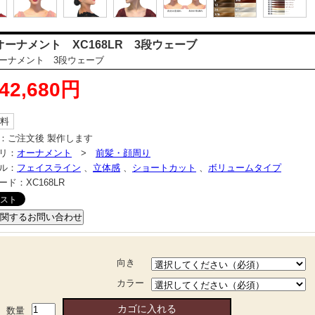
オーナメント XC168LR 3段ウェーブ
ーナメント 3段ウェーブ
42,680円
料
：
ご注文後 製作します
リ：
オーナメント
>
前髪・顔周り
ル：
フェイスライン
、
立体感
、
ショートカット
、
ボリュームタイプ
ード：
XC168LR
向き
カラー
数量