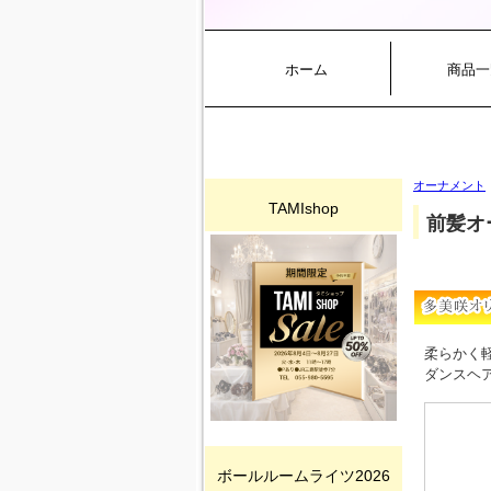
ホーム
商品一
オーナメント
TAMIshop
前髪オ
柔らかく
ダンスヘ
ボールルームライツ2026