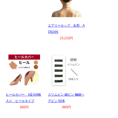
エアリーカップ 丸型 A
Q024N
23,210円
ヒールカバー 4足分8枚
スリムピン 細ピン 極細ヘ
入り ヒールタイプ
アピン 50本
660円
880円