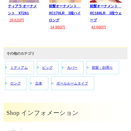
ティアラ オーナメ
前髪オーナメント
前髪オーナメント
ント XT261
XC170LR 3段ハイ
XC168LR 3段ウェ
26,620円
ロング
ーブ
34,980円
42,680円
その他のカテゴリ
ミディアム
ビッグ
カバー
前髪・顔周り
ロング
立体
ボールルームタイプ
Shop インフォメーション