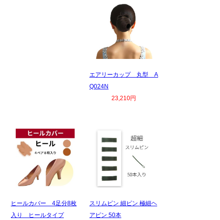
エアリーカップ 丸型 A
Q024N
23,210円
ヒールカバー 4足分8枚
スリムピン 細ピン 極細ヘ
入り ヒールタイプ
アピン 50本