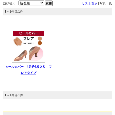
並び替え：
リスト表示
|
写真一覧
1～1件目/1件
ヒールカバー 4足分8枚入り フ
レアタイプ
1～1件目/1件