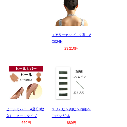
エアリーカップ 丸型 A
Q024N
23,210円
ヒールカバー 4足分8枚
スリムピン 細ピン 極細ヘ
入り ヒールタイプ
アピン 50本
660円
880円