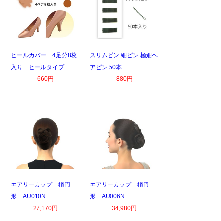
ヒールカバー 4足分8枚
スリムピン 細ピン 極細ヘ
入り ヒールタイプ
アピン 50本
660円
880円
エアリーカップ 楕円
エアリーカップ 楕円
形 AU010N
形 AU006N
27,170円
34,980円